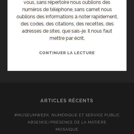
vous, sans répertoire nous oublions des
numéros de téléphone, sans carnet nous
oublions des informations à noter rapidement,
des codes, des citations, des recettes, des
adresses de sites, que sais-je. Il nous faut
mettre par écrit.
LES
CONTINUER LA LECTURE
5
ESSENTIELS
DE
VOTRE
PAPETERIE
2009
ARTICLES RÉCENTS
#MUSEUMWEEK, NUMÉRIQUE ET SERVICE PUBLIC
ABSENCE/PRÉSENCE DE LA MATIÈRE
MOSAÏQUE