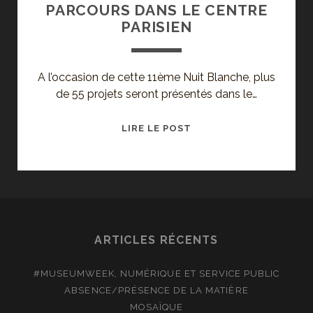
PARCOURS DANS LE CENTRE
PARISIEN
A l’occasion de cette 11ème Nuit Blanche, plus
de 55 projets seront présentés dans le…
#NB12
LIRE LE POST
–
NUIT
BLANCHE
2012
:
PARCOURS
ARTICLES RÉCENTS
DANS
LE
#MUSEUMWEEK, NUMÉRIQUE ET SERVICE PUBLIC
CENTRE
ABSENCE/PRÉSENCE DE LA MATIÈRE
PARISIEN
MOSAÏQUE