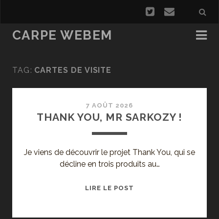
CARPE WEBEM
TAG:
CARTES DE VISITE
7 AOÛT 2026
THANK YOU, MR SARKOZY !
Je viens de découvrir le projet Thank You, qui se
décline en trois produits au…
THANK
LIRE LE POST
YOU,
MR