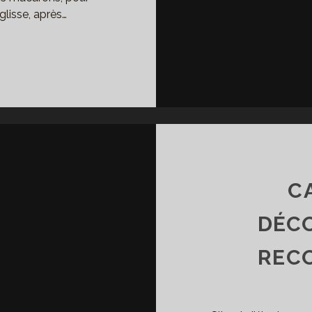
lisse, après…
NJOUR
N
USSIN,
T
N
N
USSIN
C
DÉC
REC