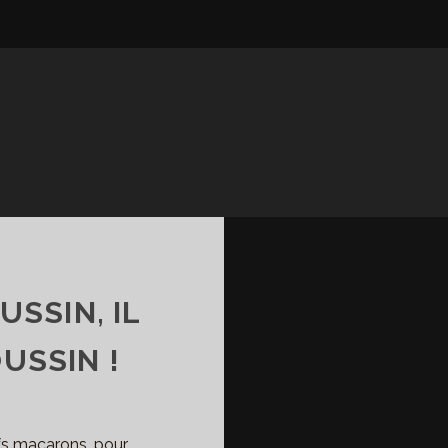
SSIN, IL
USSIN !
ifs macarons, pour