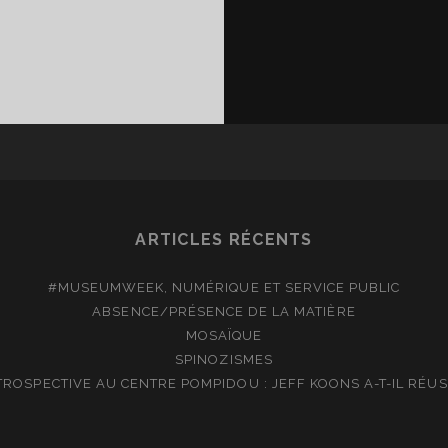
IMPORTANCE
SSE
ARTICLES RÉCENTS
#MUSEUMWEEK, NUMÉRIQUE ET SERVICE PUBLIC
ABSENCE/PRÉSENCE DE LA MATIÈRE
MOSAÏQUE
SPINOZISMES
TROSPECTIVE AU CENTRE POMPIDOU : JEFF KOONS A-T-IL RÉUSS