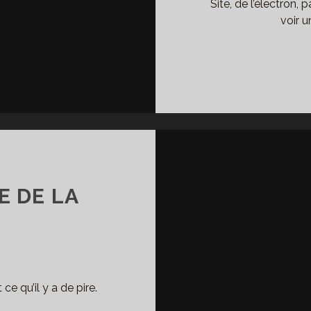
Site, de l’électron,
voir u
E DE LA
e qu’il y a de pire.