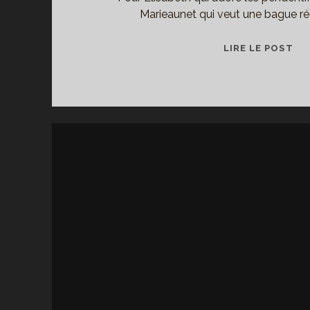
Marieaunet qui veut une bague rég
BO
LIRE LE POST
MO
CO
IL
ES
BO
MO
CO
!