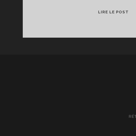
DE
LIRE LE POST
L’
DE
LA
TA
RÉ