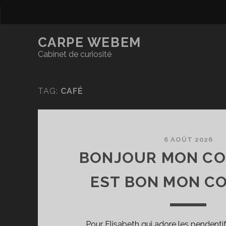
CARPE WEBEM
Cabinet de curiosité
TAG:
CAFÉ
6 AOÛT 2026
BONJOUR MON COU
EST BON MON CO
Pour Elisabeth qui adore les pendent