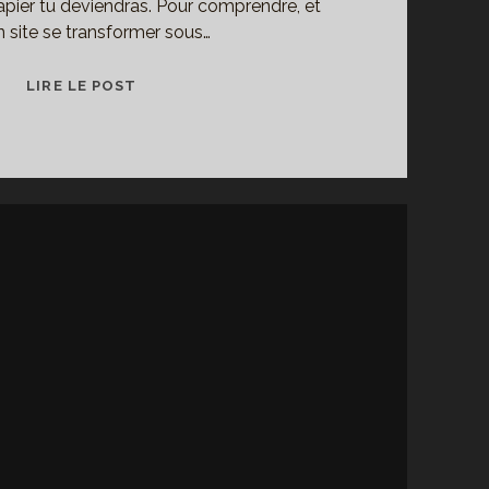
 papier tu deviendras. Pour comprendre, et
n site se transformer sous…
CARTE
LIRE LE POST
NOIRE.
DÉCONSTRUCTION.
RECONSTRUCTION.