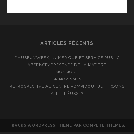
EUROPÉENNES
:
LE
MÉPRIS
DE
LA
ARTICLES RÉCENTS
TÉLÉVISION
#MUSEUMWEEK, NUMÉRIQUE ET SERVICE PUBLIC
ABSENCE/PRÉSENCE DE LA MATIÈRE
MOSAÏQUE
SPINOZISMES
RÉTROSPECTIVE AU CENTRE POMPIDOU : JEFF KOONS
A-T-IL RÉUSSI ?
TRACKS WORDPRESS THEME
PAR COMPETE THEMES.