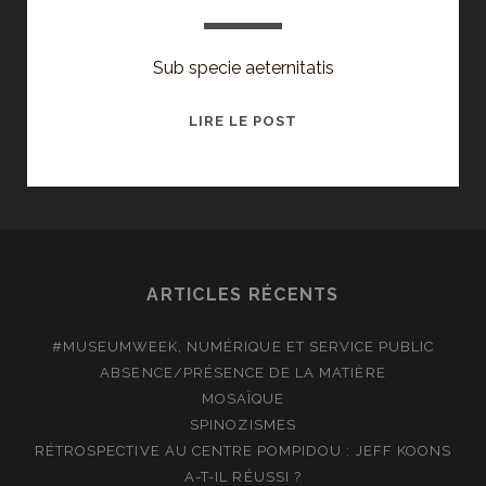
Sub specie aeternitatis
SPINOZISMES
LIRE LE POST
ARTICLES RÉCENTS
#MUSEUMWEEK, NUMÉRIQUE ET SERVICE PUBLIC
ABSENCE/PRÉSENCE DE LA MATIÈRE
MOSAÏQUE
SPINOZISMES
RÉTROSPECTIVE AU CENTRE POMPIDOU : JEFF KOONS
A-T-IL RÉUSSI ?