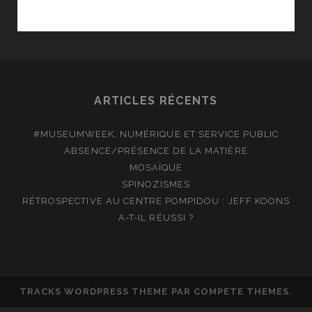
SONORE]
CRÉPITEMENTS
EN
GARE
DE
LYON
ARTICLES RÉCENTS
#MUSEUMWEEK, NUMÉRIQUE ET SERVICE PUBLIC
ABSENCE/PRÉSENCE DE LA MATIÈRE
MOSAÏQUE
SPINOZISMES
RÉTROSPECTIVE AU CENTRE POMPIDOU : JEFF KOONS
A-T-IL RÉUSSI ?
TRACKS WORDPRESS THEME
PAR COMPETE THEMES.