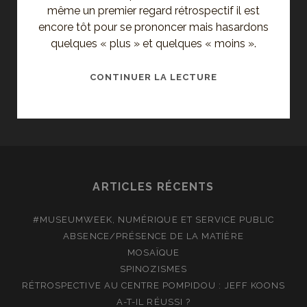
même un premier regard rétrospectif il est
encore tôt pour se prononcer mais hasardons
quelques « plus » et quelques « moins ».
INAUGURATION
CONTINUER LA LECTURE
DU
LAB
DE
L’INSTITUT
CULTUREL
DE
ARTICLES RÉCENTS
GOOGLE
ET
#MUSEUMWEEK, NUMÉRIQUE ET SERVICE PUBLIC
LANCEMENT
ABSENCE/PRÉSENCE DE LA MATIÈRE
DE
MOSAÏQUE
GOOGLE
SPINOZISMES
OPEN
RÉTROSPECTIVE AU CENTRE POMPIDOU : JEFF KOONS
GALLERY
A-T-IL RÉUSSI ?