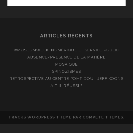
CENTRE
POMPIDOU
ARTICLES RÉCENTS
#MUSEUMWEEK, NUMÉRIQUE ET SERVICE PUBLIC
ABSENCE/PRÉSENCE DE LA MATIÈRE
MOSAÏQUE
SPINOZISMES
RÉTROSPECTIVE AU CENTRE POMPIDOU : JEFF KOONS
A-T-IL RÉUSSI ?
TRACKS WORDPRESS THEME
PAR COMPETE THEMES.