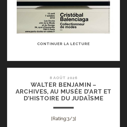
CRISTÓBAL
CONTINUER LA LECTURE
BALENCIAGA,
COLLECTIONNEU
DE
MODES,
AUX
8 AOÛT 2026
WALTER BENJAMIN –
DOCKS
ARCHIVES, AU MUSÉE D’ART ET
D’HISTOIRE DU JUDAÏSME
[Rating:3/3]