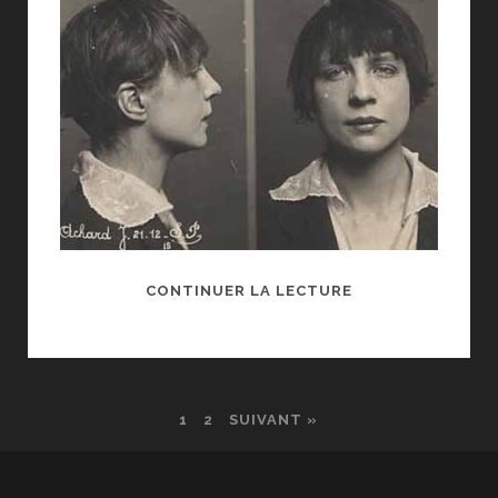
FICHÉS
CONTINUER LA LECTURE
?
AU
MUSÉE
DES
1
2
SUIVANT »
ARCHIVES
NATIONALES