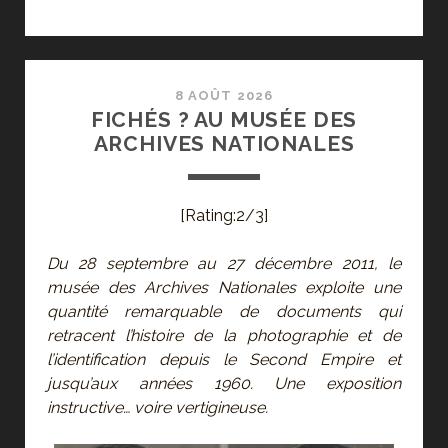
–
ARCHIVES,
AU
MUSÉE
8 AOÛT 2026
FICHÉS ? AU MUSÉE DES
D’ART
ARCHIVES NATIONALES
ET
D’HISTOIRE
DU
[Rating:2/3]
JUDAÏSME
Du 28 septembre au 27 décembre 2011, le
musée des Archives Nationales exploite une
quantité remarquable de documents qui
retracent l’histoire de la photographie et de
l’identification depuis le Second Empire et
jusqu’aux années 1960. Une exposition
instructive… voire vertigineuse.