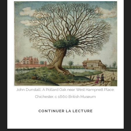
John Dunstall: A Pollard Oak near West Hampnett Place,
Chichester, c 1660 British Museum
«
CONTINUER LA LECTURE
WATERCOLOUR
»