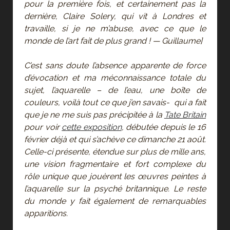
pour la première fois, et certainement pas la
dernière, Claire Solery, qui vit à Londres et
travaille, si je ne m’abuse, avec ce que le
monde de l’art fait de plus grand ! — Guillaume]
C’est sans doute l’absence apparente de force
d’évocation et ma méconnaissance totale du
sujet, l’aquarelle – de l’eau, une boîte de
couleurs, voilà tout ce que j’en savais- qui a fait
que je ne me suis pas précipitée à la
Tate Britain
pour voir
cette exposition
, débutée depuis le 16
février déjà et qui s’achève ce dimanche 21 août.
Celle-ci présente, étendue sur plus de mille ans,
une vision fragmentaire et fort complexe du
rôle unique que jouèrent les œuvres peintes à
l’aquarelle sur la psyché britannique. Le reste
du monde y fait également de remarquables
apparitions.