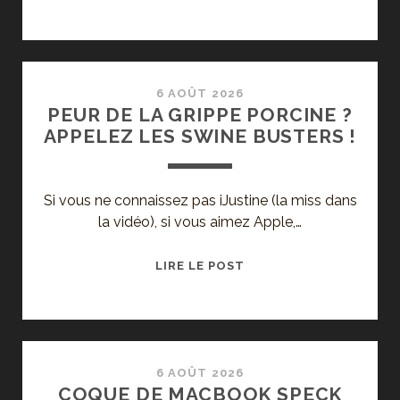
CAN’T
GET
NO…
STATUSFACTION
!
6 AOÛT 2026
PEUR DE LA GRIPPE PORCINE ?
APPELEZ LES SWINE BUSTERS !
Si vous ne connaissez pas iJustine (la miss dans
la vidéo), si vous aimez Apple,…
PEUR
LIRE LE POST
DE
LA
GRIPPE
PORCINE
?
6 AOÛT 2026
COQUE DE MACBOOK SPECK
APPELEZ