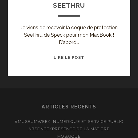
SEETHRU
LES
SWINE
BUSTERS
Je viens de recevoir la coque de protection
!
SeeThru de Speck pour mon MacBook !
D’abord,…
COQUE
LIRE LE POST
DE
MACBOOK
SPECK
SEETHRU
ARTICLES RÉCENTS
#MUSEUMWEEK, NUMÉRIQUE ET SERVICE PUBLIC
ABSENCE/PRÉSENCE DE LA MATIÈRE
MOSAÏQUE