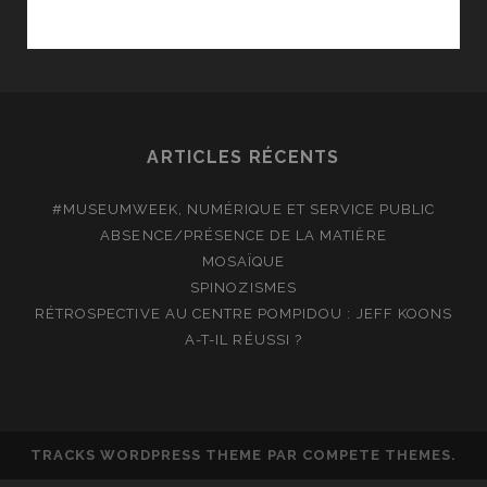
CAN’T
GET
NO…
STATUSFACTION
!
ARTICLES RÉCENTS
#MUSEUMWEEK, NUMÉRIQUE ET SERVICE PUBLIC
ABSENCE/PRÉSENCE DE LA MATIÈRE
MOSAÏQUE
SPINOZISMES
RÉTROSPECTIVE AU CENTRE POMPIDOU : JEFF KOONS
A-T-IL RÉUSSI ?
TRACKS WORDPRESS THEME
PAR COMPETE THEMES.