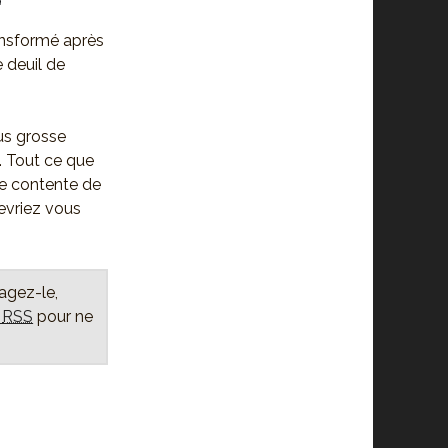
ransformé après
e deuil de
lus grosse
. Tout ce que
 me contente de
devriez vous
tagez-le,
x
RSS
pour ne