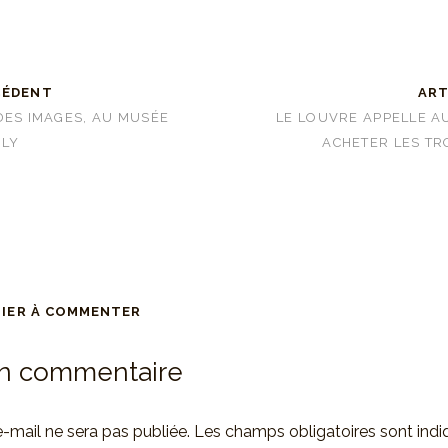
CÉDENT
ART
DES IMAGES, AU MUSÉE
LE LOUVRE APPELLE A
NLY
ACHETER LES TR
MIER À COMMENTER
un commentaire
-mail ne sera pas publiée.
Les champs obligatoires sont ind