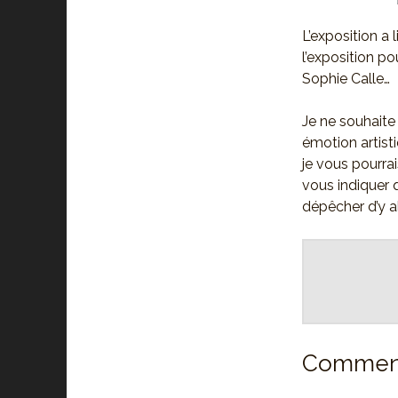
L’exposition a
l’exposition pou
Sophie Calle…
Je ne souhaite
émotion artist
je vous pourra
vous indiquer q
dépêcher d’y al
Comment