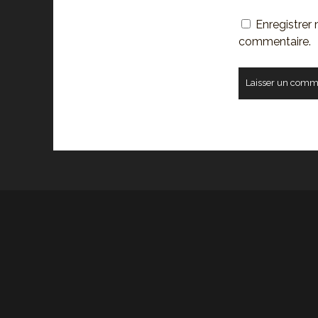
votre
Enregistrer
site
commentaire.