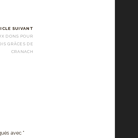
ICLE SUIVANT
UX DONS POUR
OIS GRÂCES DE
CRANACH
iqués avec
*