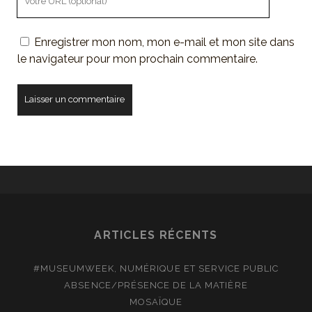
de
votre
Enregistrer mon nom, mon e-mail et mon site dans
site
le navigateur pour mon prochain commentaire.
ARTICLES RÉCENTS
#MUSEUMWEEK, NUMÉRIQUE ET SERVICE PUBLIC
ABSENCE/PRÉSENCE DE LA MATIÈRE
MOSAÏQUE