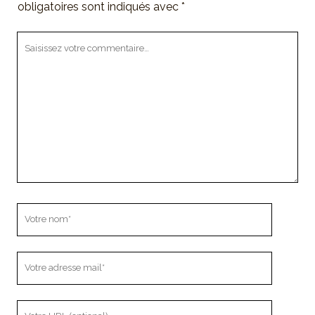
obligatoires sont indiqués avec
*
Votre
commentaire
Votre
nom
Votre
adresse
mail
L'URL