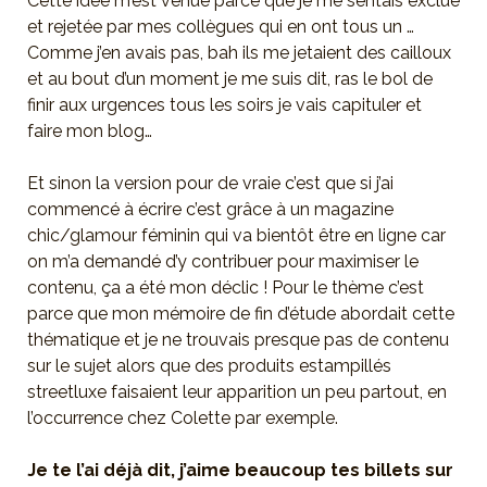
Cette idée m’est venue parce que je me sentais exclue
et rejetée par mes collègues qui en ont tous un …
Comme j’en avais pas, bah ils me jetaient des cailloux
et au bout d’un moment je me suis dit, ras le bol de
finir aux urgences tous les soirs je vais capituler et
faire mon blog…
Et sinon la version pour de vraie c’est que si j’ai
commencé à écrire c’est grâce à un magazine
chic/glamour féminin qui va bientôt être en ligne car
on m’a demandé d’y contribuer pour maximiser le
contenu, ça a été mon déclic ! Pour le thème c’est
parce que mon mémoire de fin d’étude abordait cette
thématique et je ne trouvais presque pas de contenu
sur le sujet alors que des produits estampillés
streetluxe faisaient leur apparition un peu partout, en
l’occurrence chez Colette par exemple.
Je te l’ai déjà dit, j’aime beaucoup tes billets sur