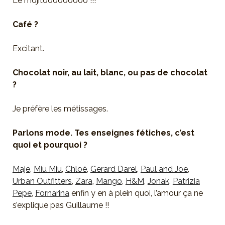
Le mojitooooooooo !!!
Café ?
Excitant.
Chocolat noir, au lait, blanc, ou pas de chocolat
?
Je préfère les métissages.
Parlons mode. Tes enseignes fétiches, c’est
quoi et pourquoi ?
Maje
,
Miu Miu
,
Chloé
,
Gerard Darel
,
Paul and Joe
,
Urban Outfitters
,
Zara
,
Mango
,
H&M
,
Jonak
,
Patrizia
Pepe
,
Fornarina
enfin y en à plein quoi, l’amour ça ne
s’explique pas Guillaume !!