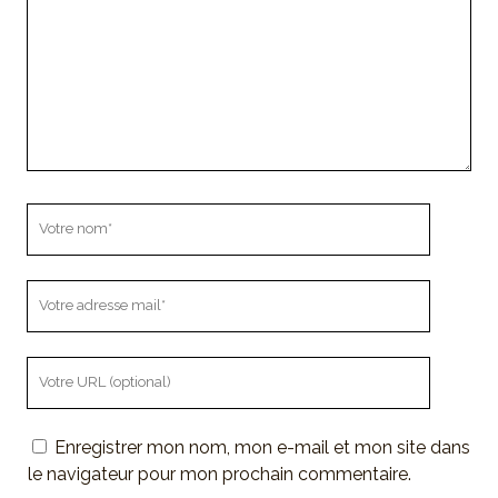
Votre
nom
Votre
adresse
mail
L'URL
de
votre
Enregistrer mon nom, mon e-mail et mon site dans
site
le navigateur pour mon prochain commentaire.