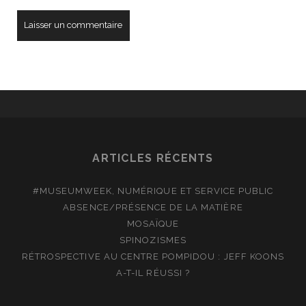
ARTICLES RÉCENTS
#MUSEUMWEEK, NUMÉRIQUE ET SERVICE PUBLIC
ABSENCE/PRÉSENCE DE LA MATIÈRE
MOSAÏQUE
SPINOZISMES
RÉTROSPECTIVE AU CENTRE POMPIDOU : JEFF KOONS
A-T-IL RÉUSSI ?