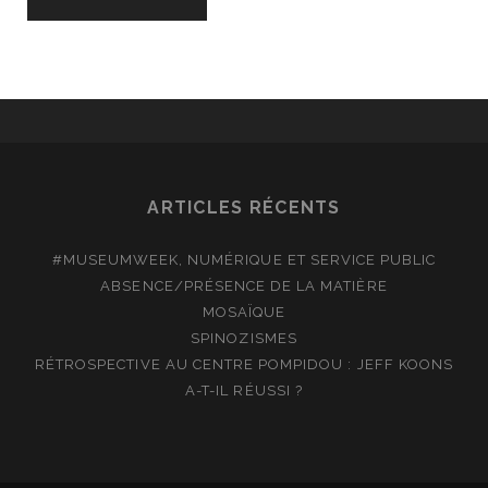
ARTICLES RÉCENTS
#MUSEUMWEEK, NUMÉRIQUE ET SERVICE PUBLIC
ABSENCE/PRÉSENCE DE LA MATIÈRE
MOSAÏQUE
SPINOZISMES
RÉTROSPECTIVE AU CENTRE POMPIDOU : JEFF KOONS
A-T-IL RÉUSSI ?