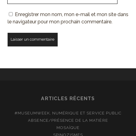
de
votre
Enregistrer mon nom, mon e-mail et mon site dans
site
le navigateur pour mon prochain commentaire.
ARTICLES RÉCENTS
#MUSEUMWEEK, NUMÉRIQUE ET SERVICE PUBLIC
ABSENCE/PRÉSENCE DE LA MATIÈRE
MOSAÏQUE
SPINOZISMES