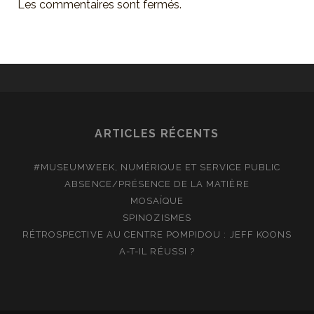
Les commentaires sont fermés.
ARTICLES RÉCENTS
#MUSEUMWEEK, NUMÉRIQUE ET SERVICE PUBLIC
ABSENCE/PRÉSENCE DE LA MATIÈRE
MOSAÏQUE
SPINOZISMES
RÉTROSPECTIVE AU CENTRE POMPIDOU : JEFF KOONS
A-T-IL RÉUSSI ?