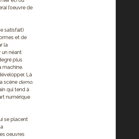
emier et/ou
rai l’oeuvre de
 satisfait)
formes et de
r la
r un néant
 degré plus
la machine.
 développer. Là
la scène
demo
.
in qui tend à
 art numérique
ui se placent
la
nes oeuvres