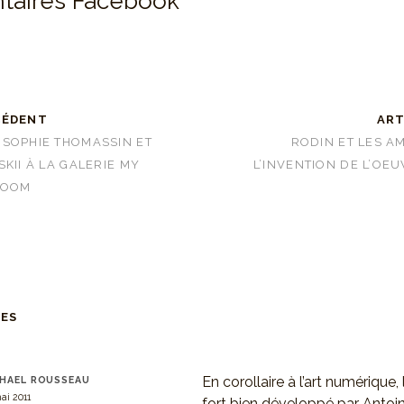
aires Facebook
CÉDENT
ART
SOPHIE THOMASSIN ET
RODIN ET LES 
KII À LA GALERIE MY
L’INVENTION DE L’OE
ROOM
RES
En corollaire à l’art numérique, 
HAEL ROUSSEAU
ai 2011
fort bien développé par Antoi