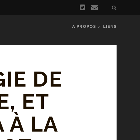
A PROPOS
LIENS
IE DE
, ET
 À LA