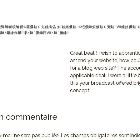
弾绱嶄粯锛併€庛偊銈Ｃ兂銈搞偘 3P銈姐儠銈°€忋偄銉炽儐銈Ｃ兗銈Ⅷ銈姐儠銈°€
銉?鍚堟垚鐨潻/銉偠銉奸Ⅷ/銉儓銉?
Great beat ! I wish to apprent
amend your website, how coul
for a blog web site? The acco
applicable deal. I were a little b
this your broadcast offered br
concept
un commentaire
-mail ne sera pas publiée.
Les champs obligatoires sont ind