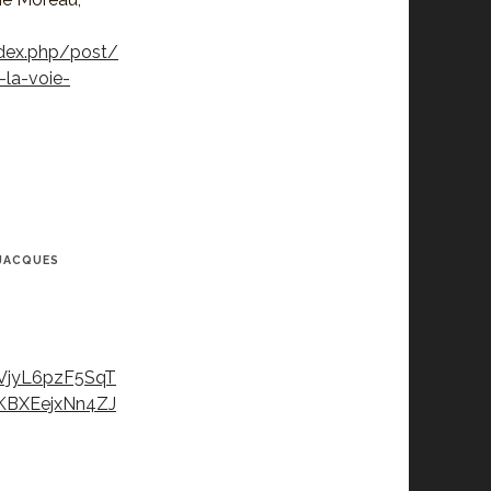
ndex.php/post/
la-voie-
 JACQUES
5VjyL6pzF5SqT
KBXEejxNn4ZJ