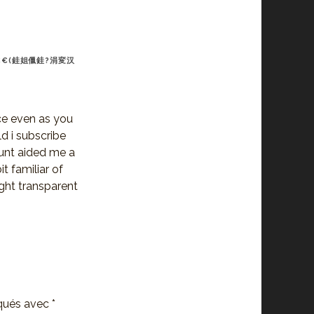
€(銈姐儠銈?涓変汉
ice even as you
d i subscribe
unt aided me a
it familiar of
ight transparent
iqués avec
*