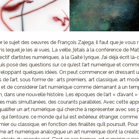
r le sujet des oeuvres de François Zajega, il faut que je vous
s lequel je les ai vues. La veille, j’étais à la conférence de Ma
ectif d’artistes numériques, à la Gaîté lyrique. J’ai déjà écrit là
uis posé des questions sur ce qu’est l’art numérique et commen
veloppant quelques idées. On peut commencer en dressant un
s de l’art, sous forme de : arts premiers, art classique, art mod
 et de considérer l’art numérique comme démarrant à un temp
, dans une nouvelle histoire. Les époques de l’art « d’avant »
es mais simultanées, des courants parallèles. Avec cette app
 qualifier un art numérique qui cherche à représenter avec ses 
qui l’entoure, ce monde qui lui est extérieur, étranger, comme 
er ou classique, en fonction des finalités qu’il poursuit. Pour a
ême art numérique analogique un art numérique dont la créat