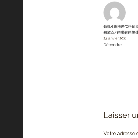
銆愰€佹枡鐒℃枡銆戝
鎺涖亼/銉曘偂銉熴儶
23 janvier 2016
Répondre
Laisser 
Votre adresse e