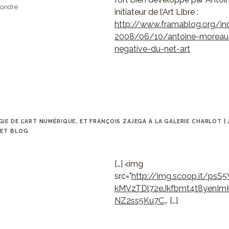
ondre
initiateur de l’Art Libre :
http://www.framablog.org/i
2008/06/10/antoine-moreau-
negative-du-net-art
IE DE L’ART NUMÉRIQUE, ET FRANÇOIS ZAJEGA À LA GALERIE CHARLOT |
 ET BLOG
[…] <img
src="
http://img.scoop.it/psS
kMVzTDl72eJkfbmt4t8yenIm
NZ2ss5Ku7C
… […]