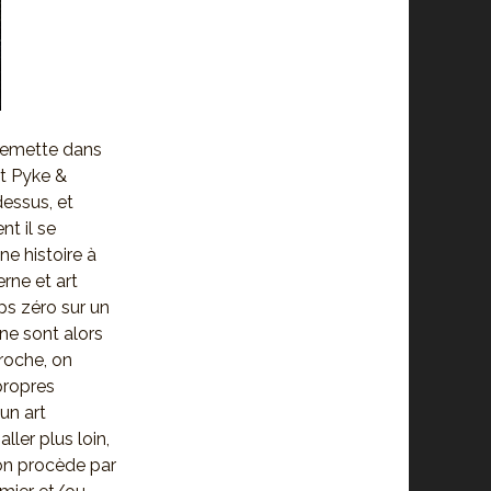
 remette dans
tt Pyke &
-dessus, et
t il se
e histoire à
erne et art
s zéro sur un
 ne sont alors
roche, on
propres
un art
ller plus loin,
ion procède par