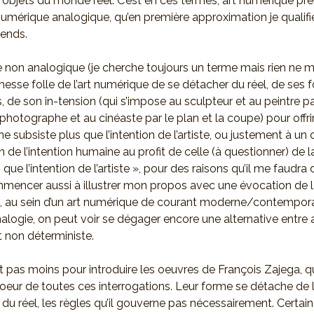
 objets du monde réel. C’est en ces termes, art numérique pr
numérique analogique, qu’en première approximation je qualifie
iends.
e non analogique (je cherche toujours un terme mais rien ne me
esse folle de l’art numérique de se détacher du réel, de ses 
, de son in-tension (qui s’impose au sculpteur et au peintre pa
 photographe et au cinéaste par le plan et la coupe) pour offri
 subsiste plus que l’intention de l’artiste, ou justement à un
 de l’intention humaine au profit de celle (à questionner) de 
que l’intention de l’artiste », pour des raisons qu’il me faudra
mmencer aussi à illustrer mon propos avec une évocation de 
si, au sein d’un art numérique de courant moderne/contempora
analogie, on peut voir se dégager encore une alternative entre
t non déterministe.
ait pas moins pour introduire les oeuvres de François Zajega, q
oeur de toutes ces interrogations. Leur forme se détache de 
 du réel, les règles qu’il gouverne pas nécessairement. Certai