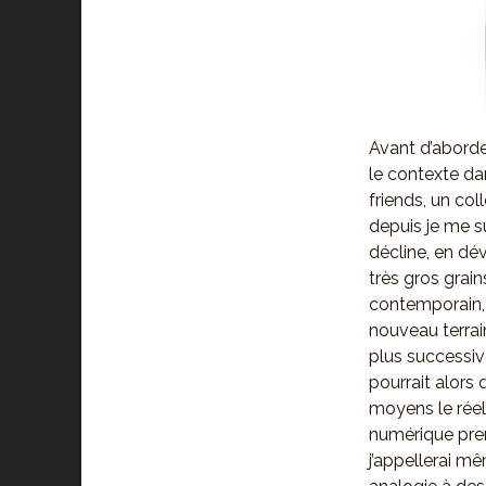
Avant d’aborde
le contexte dan
friends, un coll
depuis je me s
décline, en dé
très gros grain
contemporain,
nouveau terrain
plus successiv
pourrait alors
moyens le réel 
numérique premi
j’appellerai m