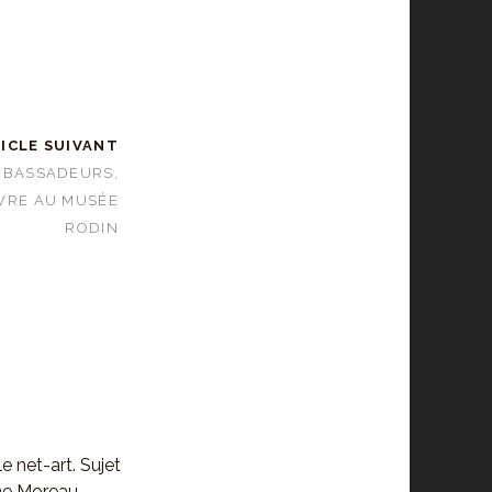
ICLE SUIVANT
AMBASSADEURS,
UVRE AU MUSÉE
RODIN
le net-art. Sujet
ne Moreau,