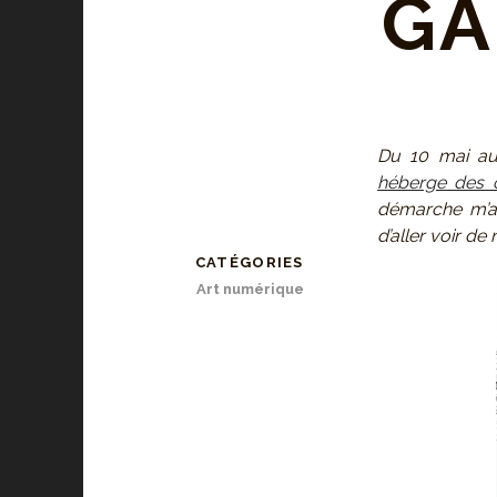
GA
Du 10 mai au 
héberge des 
démarche m’a p
d’aller voir de 
CATÉGORIES
Art numérique