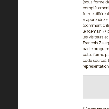
(sous forme d’
complètement d
forme différen
« apprendre ». 
(comment criti
lendemain ?), 
les visiteurs 
François Zajeg
par le program
cette forme p
code source),
représentation 