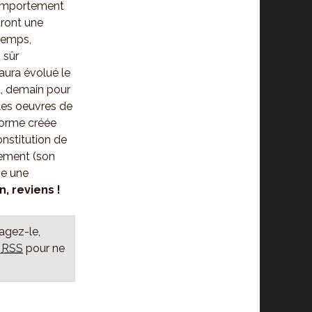
 comportement
uront une
temps,
 sûr
aura évolué le
t, demain pour
 les oeuvres de
forme créée
nstitution de
nement (son
me une
, reviens !
tagez-le,
x
RSS
pour ne