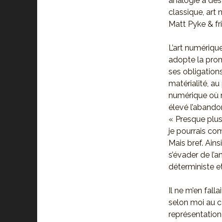
analogie à des
classique, art 
Matt Pyke & fr
L’art numériqu
adopte la prom
ses obligations
matérialité, au
numérique où ne
élevé l’abandon
« Presque plus 
je pourrais co
Mais bref. Ain
s’évader de l’
déterministe e
Il ne m’en fall
selon moi au c
représentation