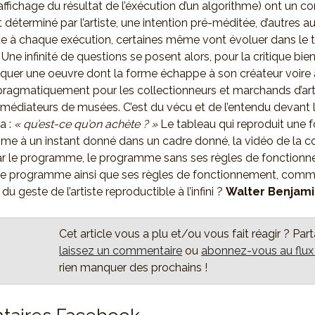
affichage du résultat de l’éxécution d’un algorithme) ont un
éterminé par l’artiste, une intention pré-méditée, d’autres a
te à chaque exécution, certaines même vont évoluer dans le 
Une infinité de questions se posent alors, pour la critique bien
quer une oeuvre dont la forme échappe à son créateur voire 
pragmatiquement pour les collectionneurs et marchands d’ar
et médiateurs de musées. C’est du vécu et de l’entendu devant
a :
« qu’est-ce qu’on achète ? »
Le tableau qui reproduit une 
me à un instant donné dans un cadre donné, la vidéo de la co
ar le programme, le programme sans ses règles de fonction
 le programme ainsi que ses règles de fonctionnement, com
du geste de l’artiste reproductible à l’infini ?
Walter Benjamin
Cet article vous a plu et/ou vous fait réagir ? Par
laissez un commentaire
ou
abonnez-vous au flu
rien manquer des prochains !