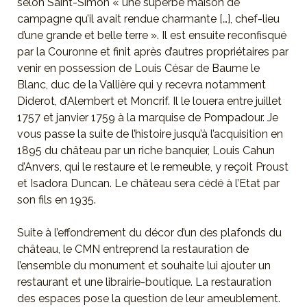
selon Saint-Simon « une superbe maison de
campagne qu’il avait rendue charmante […], chef-lieu
d’une grande et belle terre ». Il est ensuite reconfisqué
par la Couronne et finit après d’autres propriétaires par
venir en possession de Louis César de Baume le
Blanc, duc de la Vallière qui y recevra notamment
Diderot, d’Alembert et Moncrif. Il le louera entre juillet
1757 et janvier 1759 à la marquise de Pompadour. Je
vous passe la suite de l’histoire jusqu’à l’acquisition en
1895 du château par un riche banquier, Louis Cahun
d’Anvers, qui le restaure et le remeuble, y reçoit Proust
et Isadora Duncan. Le château sera cédé à l’Etat par
son fils en 1935.
Suite à l’effondrement du décor d’un des plafonds du
château, le CMN entreprend la restauration de
l’ensemble du monument et souhaite lui ajouter un
restaurant et une librairie-boutique. La restauration
des espaces pose la question de leur ameublement.