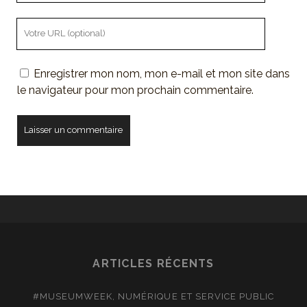
mail
L'URL
de
votre
Enregistrer mon nom, mon e-mail et mon site dans
site
le navigateur pour mon prochain commentaire.
ARTICLES RÉCENTS
#MUSEUMWEEK, NUMÉRIQUE ET SERVICE PUBLIC