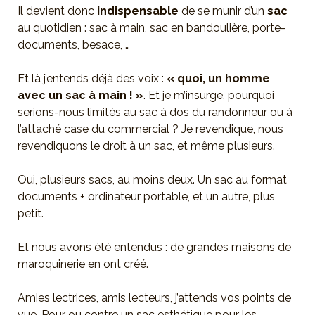
Il devient donc
indispensable
de se munir d’un
sac
au quotidien : sac à main, sac en bandoulière, porte-
documents, besace, …
Et là j’entends déjà des voix :
« quoi, un homme
avec un sac à main ! »
. Et je m’insurge, pourquoi
serions-nous limités au sac à dos du randonneur ou à
l’attaché case du commercial ? Je revendique, nous
revendiquons le droit à un sac, et même plusieurs.
Oui, plusieurs sacs, au moins deux. Un sac au format
documents + ordinateur portable, et un autre, plus
petit.
Et nous avons été entendus : de grandes maisons de
maroquinerie en ont créé.
Amies lectrices, amis lecteurs, j’attends vos points de
vue. Pour ou contre un sac esthétique pour les