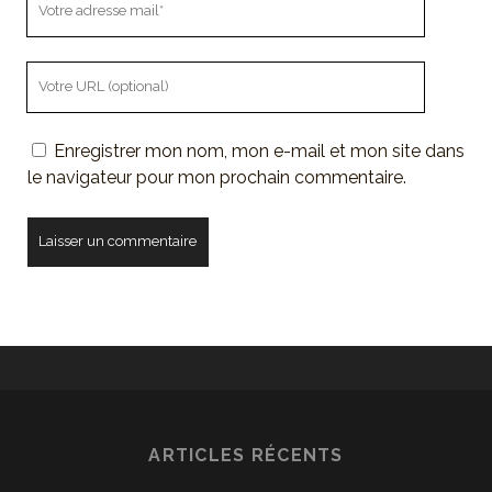
adresse
mail
L'URL
de
votre
Enregistrer mon nom, mon e-mail et mon site dans
site
le navigateur pour mon prochain commentaire.
ARTICLES RÉCENTS