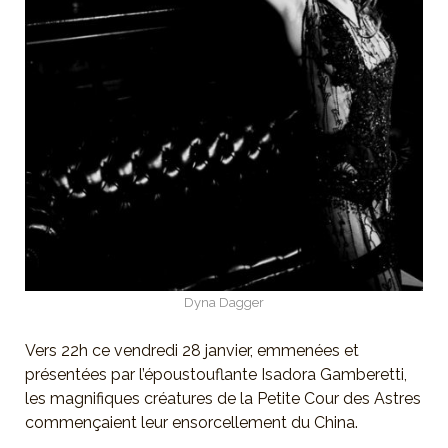
Dyna Dagger
Vers 22h ce vendredi 28 janvier, emmenées et
présentées par l’époustouflante Isadora Gamberetti,
les magnifiques créatures de la Petite Cour des Astres
commençaient leur ensorcellement du China.