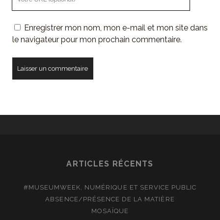
de
votre
Enregistrer mon nom, mon e-mail et mon site dans
site
le navigateur pour mon prochain commentaire.
ARTICLES RÉCENTS
#MUSEUMWEEK, NUMÉRIQUE ET SERVICE PUBLIC
ABSENCE/PRÉSENCE DE LA MATIÈRE
MOSAÏQUE