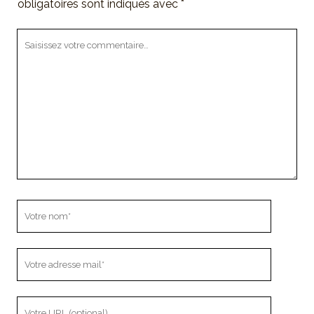
obligatoires sont indiqués avec
*
Votre
commentaire
Votre
nom
Votre
adresse
mail
L'URL