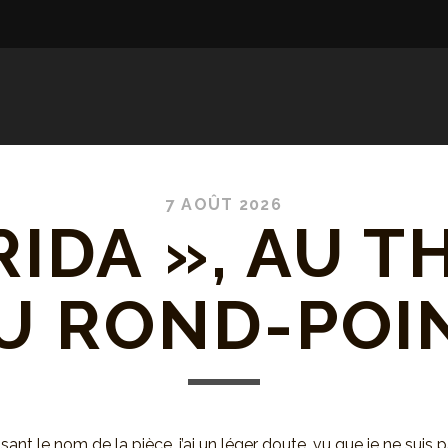
7 AOÛT 2026
RIDA », AU T
U ROND-POI
isant le nom de la pièce, j’ai un léger doute, vu que je ne suis 