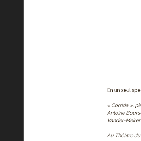
En un seul spec
« Corrida », p
Antoine Bourse
Vander-Meiren
Au Théâtre du 