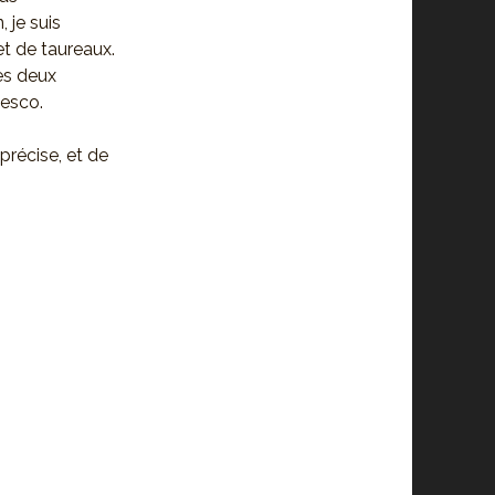
 je suis
et de taureaux.
es deux
nesco.
 précise, et de