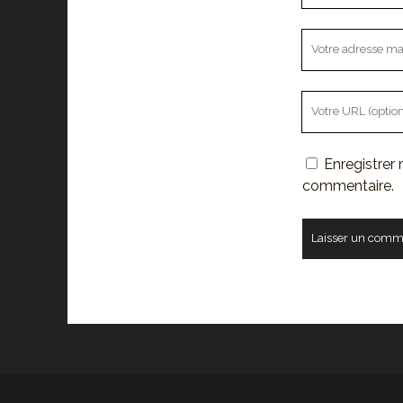
Votre
adresse
mail
L'URL
de
votre
Enregistrer
site
commentaire.