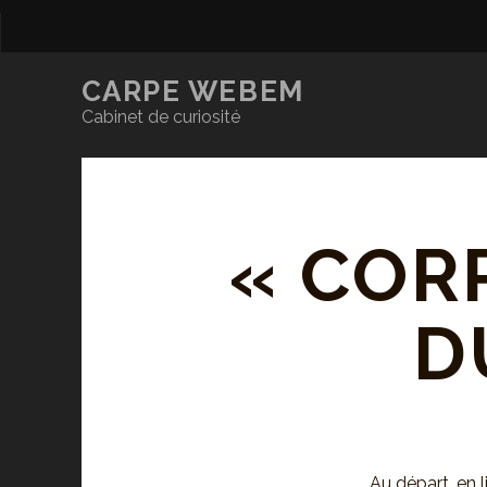
CARPE WEBEM
Cabinet de curiosité
« COR
D
Au départ, en l