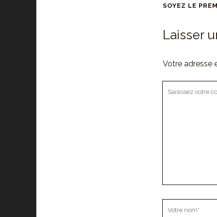
SOYEZ LE PRE
Laisser 
Votre adresse e
Votre
commentaire
Votre
nom