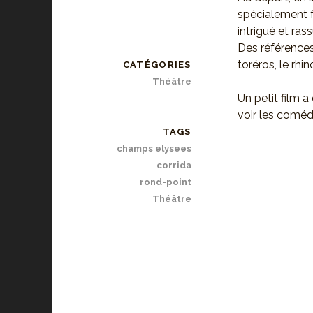
spécialement fa
intrigué et ras
Des références
toréros, le rh
CATÉGORIES
Théâtre
Un petit film a
voir les comédi
TAGS
champs elysees
corrida
rond-point
Théâtre