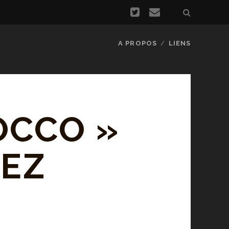
A PROPOS
LIENS
OCCO »
HEZ