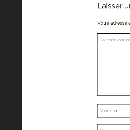
Laisser 
Votre adresse e
Votre
commentaire
Votre
nom
Votre