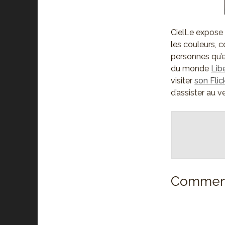
CielLe expose 
les couleurs, 
personnes qu’e
du monde
Lib
visiter
son Flic
d’assister au v
Comment