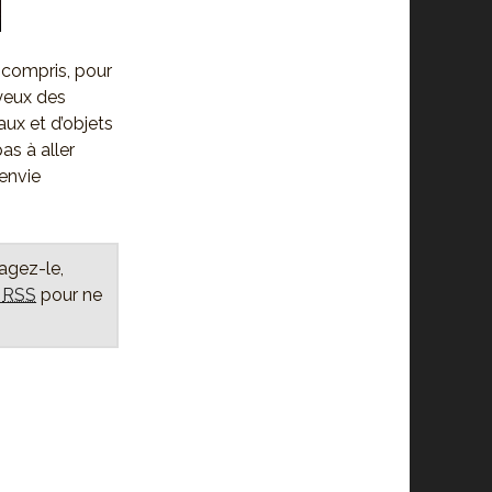
 compris, pour
 yeux des
ux et d’objets
as à aller
 envie
tagez-le,
x
RSS
pour ne