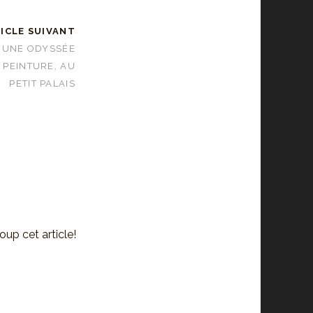
ICLE SUIVANT
, UNE ODYSSÉE
 PEINTURE, AU
PETIT PALAIS
oup cet article!