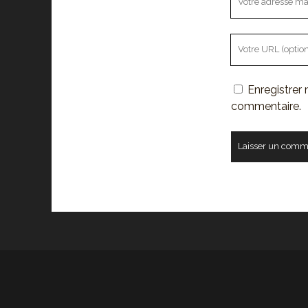
adresse
mail
L'URL
de
votre
Enregistrer
site
commentaire.