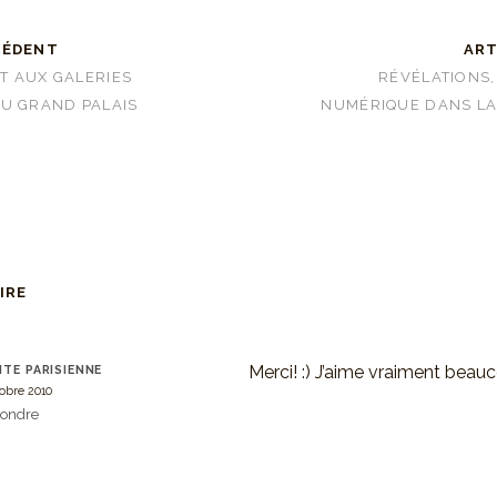
CÉDENT
ART
T AUX GALERIES
RÉVÉLATIONS
U GRAND PALAIS
NUMÉRIQUE DANS LA
IRE
Merci! :) J’aime vraiment beauc
ITE PARISIENNE
tobre 2010
ondre