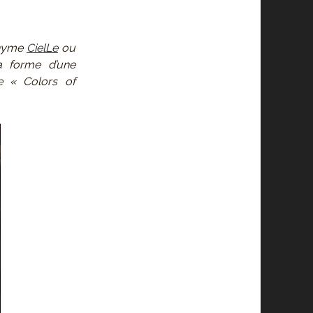
donyme
CielLe
ou
a forme d’une
e « Colors of