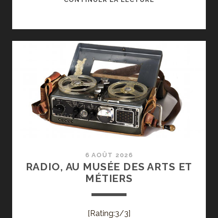
1120
:
AU
SEUIL
DE
LA
MAJOR
ECCLESIA,
DE
L’ABBAYE
AU
MUSÉE
6 AOÛT 2026
RADIO, AU MUSÉE DES ARTS ET
MÉTIERS
[Rating:3/3]