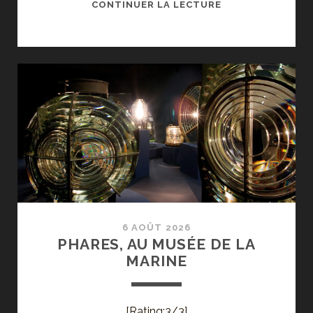
RADIO,
CONTINUER LA LECTURE
AU
MUSÉE
DES
ARTS
ET
MÉTIERS
6 AOÛT 2026
PHARES, AU MUSÉE DE LA
MARINE
[Rating:3/3]