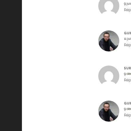
9 ju
Rép
GUI
11 j
Rép
SUR
9 dé
Rép
GUI
9 dé
Rép