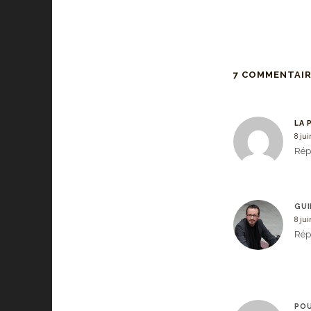
7 COMMENTAI
LA 
8 ju
Rép
GUI
8 ju
Rép
POU