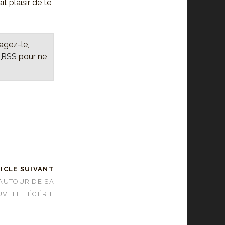
t plaisir de te
tagez-le,
x
RSS
pour ne
ICLE SUIVANT
 AUTOUR DE SA
VELLE ÉGÉRIE