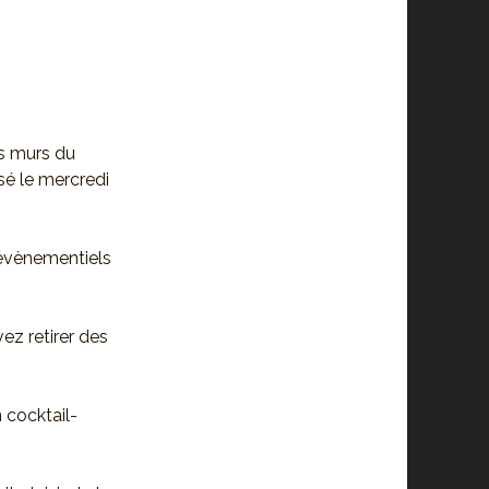
s murs du
isé le mercredi
 évènementiels
vez retirer des
n cocktail-