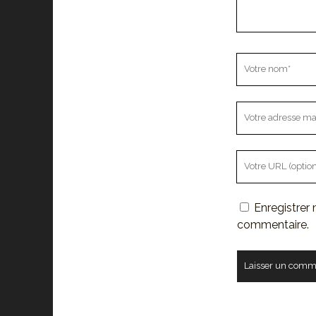
Votre
nom
Votre
adresse
mail
L'URL
de
votre
Enregistrer
site
commentaire.