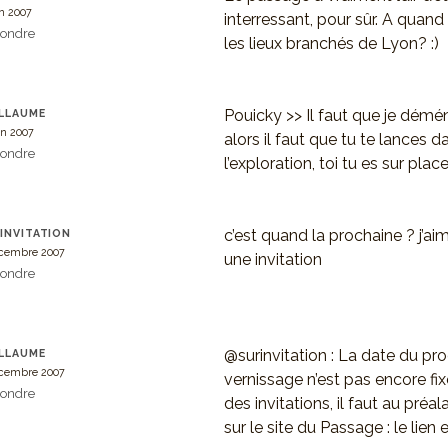
in 2007
interressant, pour sûr. A quand l
ondre
les lieux branchés de Lyon? :)
Pouicky >> Il faut que je démé
LLAUME
uin 2007
alors il faut que tu te lances d
ondre
l’exploration, toi tu es sur place
c’est quand la prochaine ? j’ai
INVITATION
cembre 2007
une invitation
ondre
@surinvitation : La date du pro
LLAUME
cembre 2007
vernissage n’est pas encore fix
ondre
des invitations, il faut au préala
sur le site du Passage : le lien e