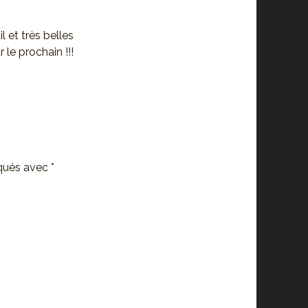
l et très belles
 le prochain !!!
iqués avec
*