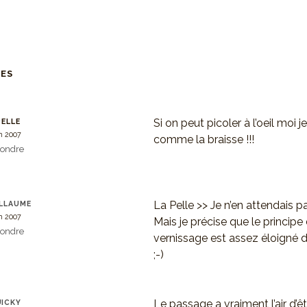
RES
Si on peut picoler à l’oeil moi 
PELLE
in 2007
comme la braisse !!!
ondre
La Pelle >> Je n’en attendais p
LLAUME
in 2007
Mais je précise que le principe
ondre
vernissage est assez éloigné d
;-)
Le passage a vraiment l’air d’ê
ICKY