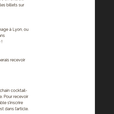
es billets sur
nage à Lyon, ou
ans
 !
merais recevoir
chain cocktail-
e. Pour recevoir
ble s’inscrire
st dans l’article.