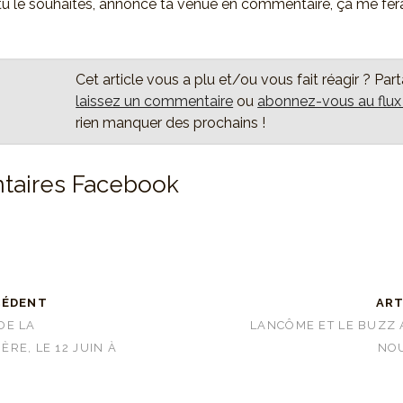
 tu le souhaites, annonce ta venue en commentaire, ça me ferai
Cet article vous a plu et/ou vous fait réagir ? Par
laissez un commentaire
ou
abonnez-vous au flu
rien manquer des prochains !
aires Facebook
CÉDENT
ART
DE LA
LANCÔME ET LE BUZZ
RE, LE 12 JUIN À
NOU